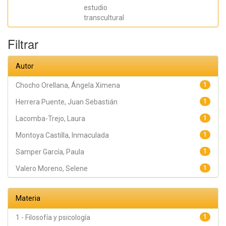
Orellana,
estudio
Ángela
Ximena;
transcultural
Samper
García, Paula;
Pérez Marín,
Filtrar
Marián;
Montoya
Castilla,
Autor
Inmaculada
Chocho Orellana, Ángela Ximena
1
Herrera Puente, Juan Sebastián
1
Lacomba-Trejo, Laura
1
Montoya Castilla, Inmaculada
1
Samper García, Paula
1
Valero Moreno, Selene
1
Materia
1 - Filosofía y psicología
1