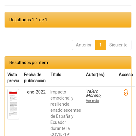
Resultados 1-1 de 1.
Anterior
1
Siguiente
Resultados por ítem:
Vista
Fecha de
Título
Autor(es)
Acceso
previa
publicación
Valero
ene-2022
Impacto
Moreno,
emocional y
Selene;
Ver más
LacombaTrejo,
resiliencia
Laura; Coello
enadolescentes
Nieto, María
de España y
Fernanda;
Herrera
Ecuador
Puente, Juan
durante la
Sebastián;
Chocho
COVID-19: