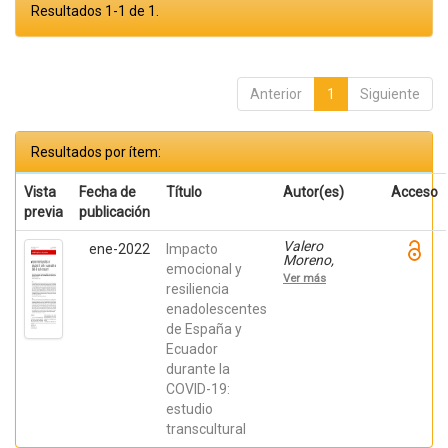
Resultados 1-1 de 1.
Anterior
1
Siguiente
Resultados por ítem:
Vista
Fecha de
Título
Autor(es)
Acceso
previa
publicación
Valero
ene-2022
Impacto
Moreno,
emocional y
Selene;
Ver más
LacombaTrejo,
resiliencia
Laura; Coello
enadolescentes
Nieto, María
de España y
Fernanda;
Herrera
Ecuador
Puente, Juan
durante la
Sebastián;
Chocho
COVID-19:
Orellana,
estudio
Ángela
Ximena;
transcultural
Samper