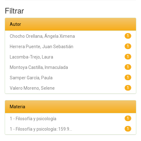
García, Paula;
Pérez Marín,
Filtrar
Marián;
Montoya
Castilla,
Autor
Inmaculada
Chocho Orellana, Ángela Ximena
1
Herrera Puente, Juan Sebastián
1
Lacomba-Trejo, Laura
1
Montoya Castilla, Inmaculada
1
Samper García, Paula
1
Valero Moreno, Selene
1
Materia
1 - Filosofía y psicología
1
1 - Filosofía y psicología::159.9...
1