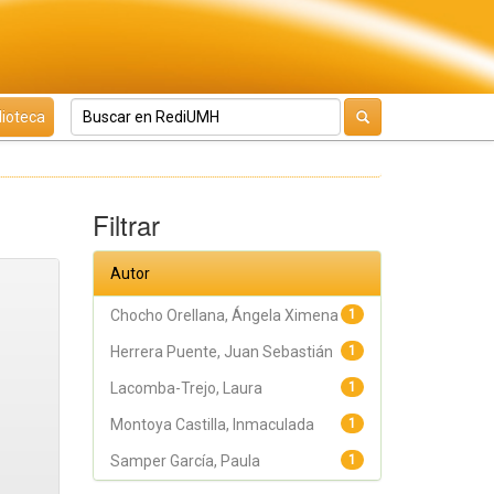
lioteca
Filtrar
Autor
Chocho Orellana, Ángela Ximena
1
Herrera Puente, Juan Sebastián
1
Lacomba-Trejo, Laura
1
Montoya Castilla, Inmaculada
1
Samper García, Paula
1