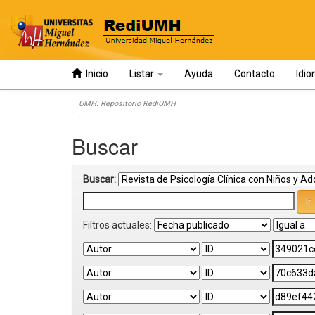
Inicio
Listar
Ayuda
Contacto
Idi
Skip
UMH: Repositorio RediUMH
navigation
Buscar
Buscar:
Filtros actuales: