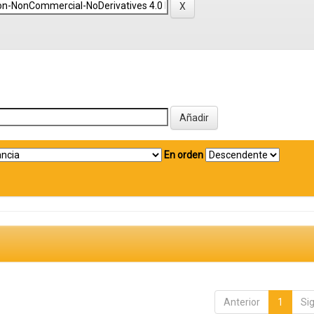
En orden
Anterior
1
Si