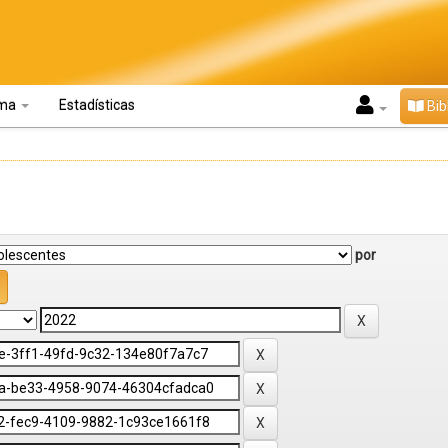
oma
Estadísticas
Bib
por