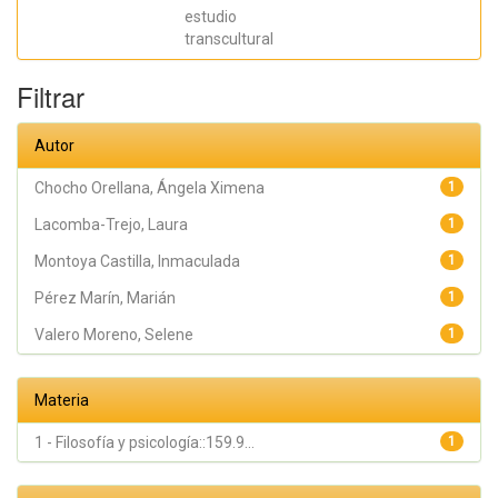
Orellana,
estudio
Ángela
Ximena;
transcultural
Samper
García, Paula;
Pérez Marín,
Filtrar
Marián;
Montoya
Castilla,
Autor
Inmaculada
Chocho Orellana, Ángela Ximena
1
Lacomba-Trejo, Laura
1
Montoya Castilla, Inmaculada
1
Pérez Marín, Marián
1
Valero Moreno, Selene
1
Materia
1 - Filosofía y psicología::159.9...
1