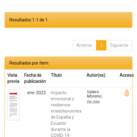
Resultados 1-1 de 1.
Anterior
1
Siguiente
Resultados por ítem:
Vista
Fecha de
Título
Autor(es)
Acceso
previa
publicación
Valero
ene-2022
Impacto
Moreno,
emocional y
Selene;
Ver más
LacombaTrejo,
resiliencia
Laura; Coello
enadolescentes
Nieto, María
de España y
Fernanda;
Herrera
Ecuador
Puente, Juan
durante la
Sebastián;
Chocho
COVID-19: