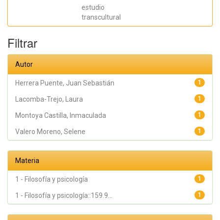
Orellana,
estudio
Ángela
Ximena;
transcultural
Samper
García, Paula;
Pérez Marín,
Filtrar
Marián;
Montoya
Castilla,
Autor
Inmaculada
Herrera Puente, Juan Sebastián
1
Lacomba-Trejo, Laura
1
Montoya Castilla, Inmaculada
1
Valero Moreno, Selene
1
Materia
1 - Filosofía y psicología
1
1 - Filosofía y psicología::159.9...
1