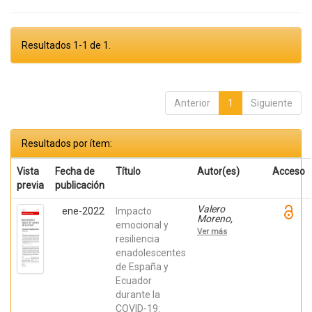
Resultados 1-1 de 1.
Anterior
1
Siguiente
Resultados por ítem:
Vista
Fecha de
Título
Autor(es)
Acceso
previa
publicación
Valero
ene-2022
Impacto
Moreno,
emocional y
Selene;
Ver más
LacombaTrejo,
resiliencia
Laura; Coello
enadolescentes
Nieto, María
de España y
Fernanda;
Herrera
Ecuador
Puente, Juan
durante la
Sebastián;
Chocho
COVID-19: