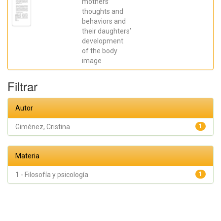
Muñoz,
mothers’
Verónica;
thoughts and
Ceccato,
behaviors and
Roberta;
Ballester,
their daughters’
Rafael;
development
Giménez,
Cristina
of the body
image
Filtrar
Autor
Giménez, Cristina
1
Materia
1 - Filosofía y psicología
1