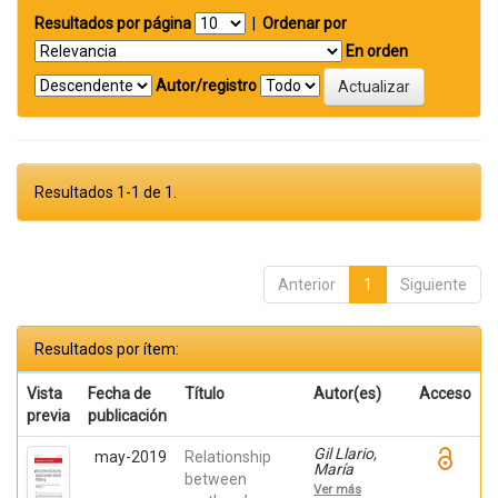
Resultados por página
|
Ordenar por
En orden
Autor/registro
Resultados 1-1 de 1.
Anterior
1
Siguiente
Resultados por ítem:
Vista
Fecha de
Título
Autor(es)
Acceso
previa
publicación
Gil Llario,
may-2019
Relationship
María
between
Dolores;
Ver más