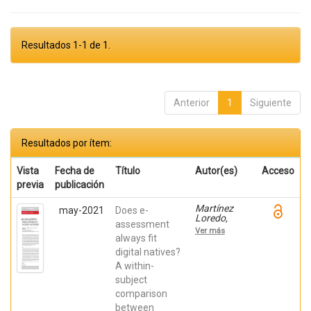
Resultados 1-1 de 1.
Anterior
1
Siguiente
Resultados por ítem:
Vista
Fecha de
Título
Autor(es)
Acceso
previa
publicación
Martínez
may-2021
Does e-
Loredo,
assessment
Víctor;
Ver más
González
always fit
Roz, Alba;
digital natives?
García
A within-
Cueto,
Eduardo;
subject
Grande
comparison
Gosende,
Aris;
between