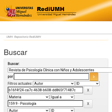
Skip
UMH: Repositorio RediUMH
navigation
Buscar
Buscar:
por
Filtros actuales: