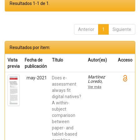
Resultados 1-1 de 1.
Anterior
1
Siguiente
Resultados por ítem:
Vista
Fecha de
Título
Autor(es)
Acceso
previa
publicación
Martínez
may-2021
Does e-
Loredo,
assessment
Víctor;
Ver más
González
always fit
Roz, Alba;
digital natives?
García
A within-
Cueto,
Eduardo;
subject
Grande
comparison
Gosende,
Aris;
between
Fernández
paper- and
Hermida,
José Ramón
tablet-based