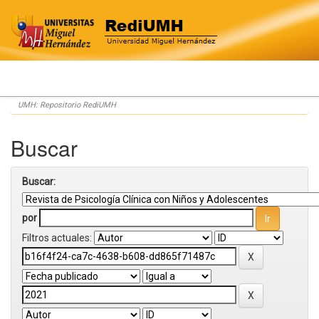
Skip
UMH: Repositorio RediUMH
navigation
Buscar
Buscar:
por
Filtros actuales: