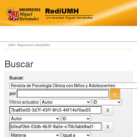
Skip
UMH: Repositorio RediUMH
navigation
Buscar
Buscar:
por
Filtros actuales: