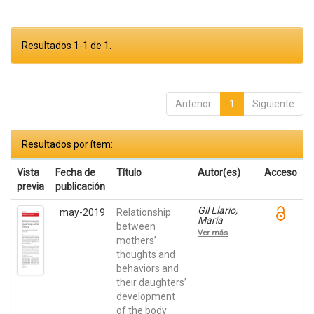
Resultados 1-1 de 1.
Anterior
1
Siguiente
Resultados por ítem:
Vista
Fecha de
Título
Autor(es)
Acceso
previa
publicación
Gil Llario,
may-2019
Relationship
María
between
Dolores;
Ver más
Muñoz,
mothers’
Verónica;
thoughts and
Ceccato,
behaviors and
Roberta;
Ballester,
their daughters’
Rafael;
development
Giménez,
Cristina
of the body