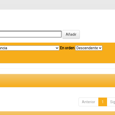
En orden
Anterior
1
Si