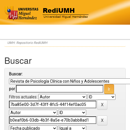
Skip
UMH: Repositorio RediUMH
navigation
Buscar
Buscar:
por
Filtros actuales: