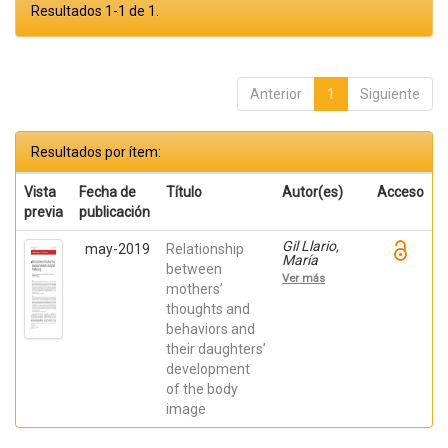
Resultados 1-1 de 1.
Anterior
1
Siguiente
Resultados por ítem:
Vista
Fecha de
Título
Autor(es)
Acceso
previa
publicación
Gil Llario,
may-2019
Relationship
María
between
Dolores;
Ver más
Muñoz,
mothers’
Verónica;
thoughts and
Ceccato,
behaviors and
Roberta;
Ballester,
their daughters’
Rafael;
development
Giménez,
Cristina
of the body
image