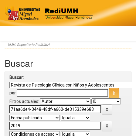
Skip
UMH: Repositorio RediUMH
navigation
Buscar
Buscar:
por
Filtros actuales: