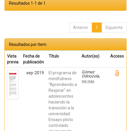
Resultados 1-1 de 1.
Anterior
1
Siguiente
Resultados por ítem:
Vista
Fecha de
Título
Autor(es)
Acceso
previa
publicación
Gómez
sep-2019
El programa de
Odriozola,
mindfulness
Joana;
Ver más
Calvete
“Aprendiendo a
Zumalde,
Respirar” en
Esther; Orue,
adolescentes
Izaskun;
Fernández
haciendo la
González,
transición a la
Liria;
Royuela
universidad:
Colomer,
Ensayo piloto
Estíbaliz;
Prieto
controlado
Fidalgo,