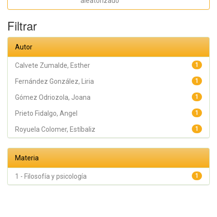
aleatorizado
Angel
Filtrar
Autor
Calvete Zumalde, Esther
1
Fernández González, Liria
1
Gómez Odriozola, Joana
1
Prieto Fidalgo, Angel
1
Royuela Colomer, Estíbaliz
1
Materia
1 - Filosofía y psicología
1