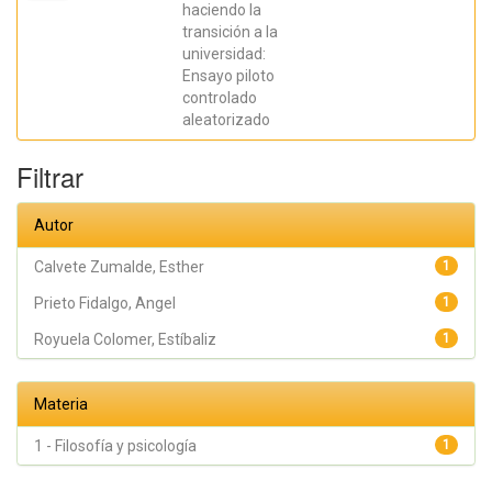
Fernández
haciendo la
González,
transición a la
Liria;
Royuela
universidad:
Colomer,
Ensayo piloto
Estíbaliz;
Prieto
controlado
Fidalgo,
aleatorizado
Angel
Filtrar
Autor
Calvete Zumalde, Esther
1
Prieto Fidalgo, Angel
1
Royuela Colomer, Estíbaliz
1
Materia
1 - Filosofía y psicología
1