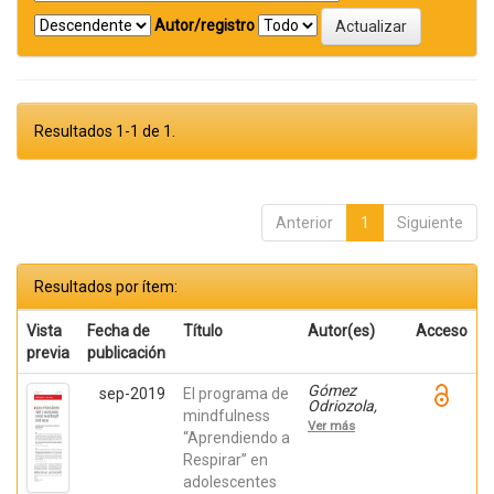
Autor/registro
Resultados 1-1 de 1.
Anterior
1
Siguiente
Resultados por ítem:
Vista
Fecha de
Título
Autor(es)
Acceso
previa
publicación
Gómez
sep-2019
El programa de
Odriozola,
mindfulness
Joana;
Ver más
Calvete
“Aprendiendo a
Zumalde,
Respirar” en
Esther; Orue,
adolescentes
Izaskun;