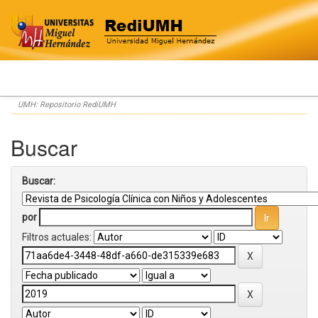
Skip
UMH: Repositorio RediUMH
navigation
Buscar
Buscar:
por
Filtros actuales: