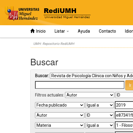
Inicio
Listar
Ayuda
Contacto
Idi
Skip
UMH: Repositorio RediUMH
navigation
Buscar
Buscar:
Filtros actuales: