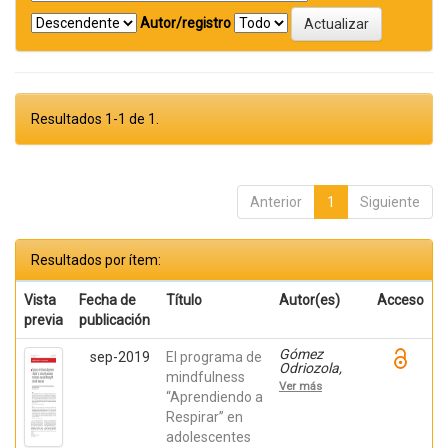
Autor/registro
Resultados 1-1 de 1.
Anterior
1
Siguiente
Resultados por ítem:
Vista
Fecha de
Título
Autor(es)
Acceso
previa
publicación
Gómez
sep-2019
El programa de
Odriozola,
mindfulness
Joana;
Ver más
Calvete
“Aprendiendo a
Zumalde,
Respirar” en
Esther; Orue,
adolescentes
Izaskun;