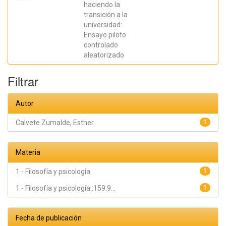
Fernández
haciendo la
González,
transición a la
Liria;
Royuela
universidad:
Colomer,
Ensayo piloto
Estíbaliz;
Prieto
controlado
Fidalgo,
aleatorizado
Angel
Filtrar
Autor
Calvete Zumalde, Esther
1
Materia
1 - Filosofía y psicología
1
1 - Filosofía y psicología::159.9...
1
Fecha de publicación