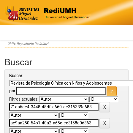
Skip
UMH: Repositorio RediUMH
navigation
Buscar
Buscar:
por
Filtros actuales: