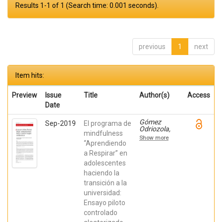
Results 1-1 of 1 (Search time: 0.001 seconds).
previous
1
next
Item hits:
Preview
Issue
Title
Author(s)
Access
Date
Gómez
Sep-2019
El programa de
Odriozola,
mindfulness
Joana;
Show more
Calvete
“Aprendiendo
Zumalde,
a Respirar” en
Esther; Orue,
adolescentes
Izaskun;
Fernández
haciendo la
González,
transición a la
Liria;
Royuela
universidad:
Colomer,
Ensayo piloto
Estíbaliz;
Prieto
controlado
Fidalgo,