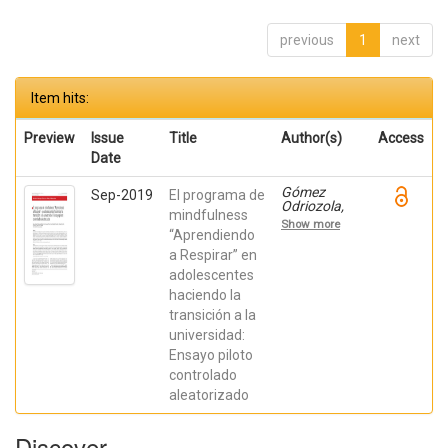
previous
1
next
Item hits:
Preview
Issue
Title
Author(s)
Access
Date
Gómez
Sep-2019
El programa de
Odriozola,
mindfulness
Joana;
Show more
Calvete
“Aprendiendo
Zumalde,
a Respirar” en
Esther; Orue,
adolescentes
Izaskun;
Fernández
haciendo la
González,
transición a la
Liria;
Royuela
universidad:
Colomer,
Ensayo piloto
Estíbaliz;
Prieto
controlado
Fidalgo,
aleatorizado
Angel
Discover