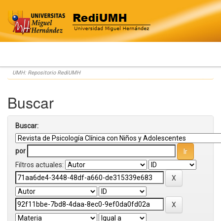
Skip
UMH: Repositorio RediUMH
navigation
Buscar
Buscar:
por
Filtros actuales: