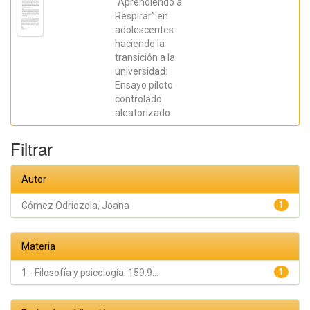
Calvete
“Aprendiendo a
Zumalde,
Respirar” en
Esther; Orue,
adolescentes
Izaskun;
Fernández
haciendo la
González,
transición a la
Liria;
Royuela
universidad:
Colomer,
Ensayo piloto
Estíbaliz;
Prieto
controlado
Fidalgo,
aleatorizado
Angel
Filtrar
Autor
Gómez Odriozola, Joana
1
Materia
1 - Filosofía y psicología::159.9...
1