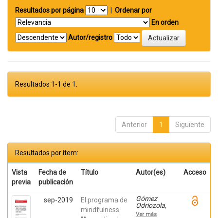
Resultados por página
|
Ordenar por
En orden
Autor/registro
Resultados 1-1 de 1.
Anterior
1
Siguiente
Resultados por ítem:
Vista
Fecha de
Título
Autor(es)
Acceso
previa
publicación
Gómez
sep-2019
El programa de
Odriozola,
mindfulness
Joana;
Ver más