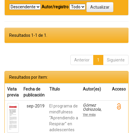
Autor/registro
Resultados 1-1 de 1.
Anterior
1
Siguiente
Resultados por ítem:
Vista
Fecha de
Título
Autor(es)
Acceso
previa
publicación
Gómez
sep-2019
El programa de
Odriozola,
mindfulness
Joana;
Ver más
Calvete
“Aprendiendo a
Zumalde,
Respirar” en
Esther; Orue,
adolescentes
Izaskun;