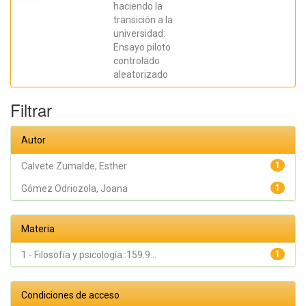
Fernández
haciendo la
González,
transición a la
Liria;
Royuela
universidad:
Colomer,
Ensayo piloto
Estíbaliz;
Prieto
controlado
Fidalgo,
aleatorizado
Angel
Filtrar
Autor
Calvete Zumalde, Esther
1
Gómez Odriozola, Joana
1
Materia
1 - Filosofía y psicología::159.9...
1
Condiciones de acceso