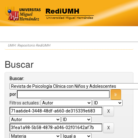
Skip
UMH: Repositorio RediUMH
navigation
Buscar
Buscar:
por
Filtros actuales: