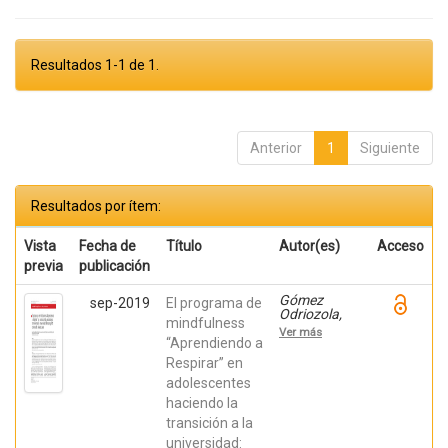
Resultados 1-1 de 1.
Anterior
1
Siguiente
Resultados por ítem:
Vista
Fecha de
Título
Autor(es)
Acceso
previa
publicación
Gómez
sep-2019
El programa de
Odriozola,
mindfulness
Joana;
Ver más
Calvete
“Aprendiendo a
Zumalde,
Respirar” en
Esther; Orue,
adolescentes
Izaskun;
Fernández
haciendo la
González,
transición a la
Liria;
Royuela
universidad: