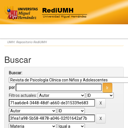
Skip
UMH: Repositorio RediUMH
navigation
Buscar
Buscar:
por
Filtros actuales: