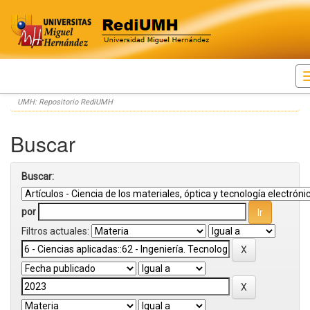
Skip
UMH: Repositorio RediUMH
navigation
Buscar
Buscar:
por
Filtros actuales: