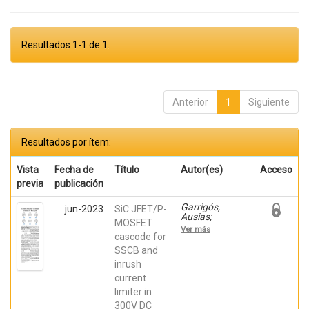
Resultados 1-1 de 1.
Anterior
1
Siguiente
Resultados por ítem:
Vista
Fecha de
Título
Autor(es)
Acceso
previa
publicación
Garrigós,
jun-2023
SiC JFET/P-
Ausias;
MOSFET
Marroquí,
Ver más
David; Blanes,
cascode for
Jose M.; Torres,
SSCB and
C.; Orts, Carlos;
inrush
Casado, Pablo;
Orts, Carlos;
current
Casado, Pablo
limiter in
300V DC