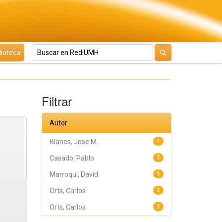
lioteca
Filtrar
Autor
Blanes, Jose M.
1
Casado, Pablo
1
Marroquí, David
1
Orts, Carlos
1
Orts, Carlos
1