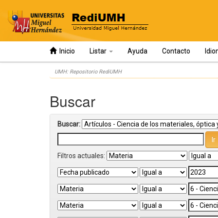
Inicio
Listar
Ayuda
Contacto
Idi
Skip
UMH: Repositorio RediUMH
navigation
Buscar
Buscar:
Filtros actuales: