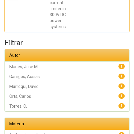
Orts, Carlos;
current
Casado, Pablo
limiter in
300V DC
power
systems
Filtrar
Autor
Blanes, Jose M.
1
Garrigós, Ausias
1
Marroquí, David
1
Orts, Carlos
1
Torres, C.
1
Materia