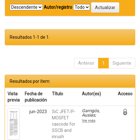
Autor/registro
Resultados 1-1 de 1.
Anterior
1
Siguiente
Resultados por ítem:
Vista
Fecha de
Título
Autor(es)
Acceso
previa
publicación
Garrigós,
jun-2023
SiC JFET/P-
Ausias;
MOSFET
Marroquí,
Ver más
David; Blanes,
cascode for
Jose M.; Torres,
SSCB and
C.; Orts, Carlos;
inrush
Casado, Pablo;