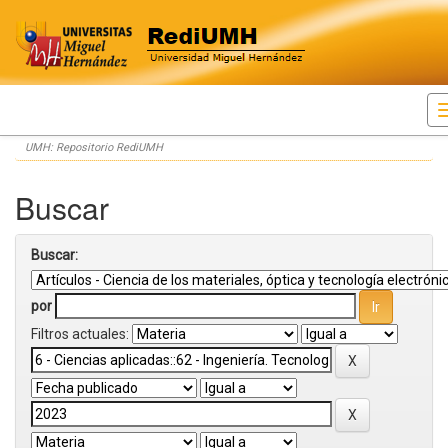
Skip
UMH: Repositorio RediUMH
navigation
Buscar
Buscar:
por
Filtros actuales: