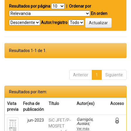
Resultados por página
|
Ordenar por
En orden
Autor/registro
Resultados 1-1 de 1.
Anterior
1
Siguiente
Resultados por ítem:
Vista
Fecha de
Título
Autor(es)
Acceso
previa
publicación
Garrigós,
jun-2023
SiC JFET/P-
Ausias;
MOSFET
Marroquí,
Ver más