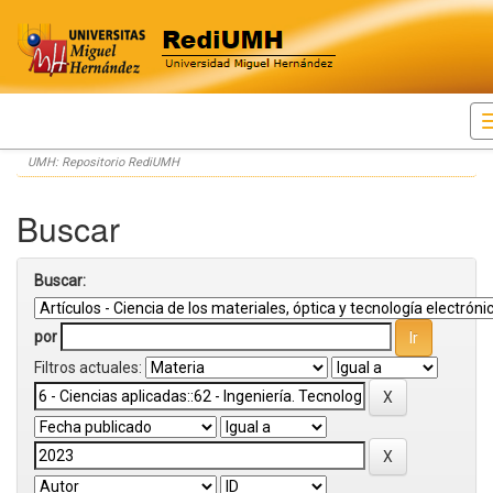
Skip
UMH: Repositorio RediUMH
navigation
Buscar
Buscar:
por
Filtros actuales: