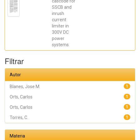
David; Blanes,
cascode for
Jose M.; Torres,
SSCB and
C.; Orts, Carlos;
inrush
Casado, Pablo;
Orts, Carlos;
current
Casado, Pablo
limiter in
300V DC
power
systems
Filtrar
Autor
Blanes, Jose M.
1
Orts, Carlos
1
Orts, Carlos
1
Torres, C.
1
Materia