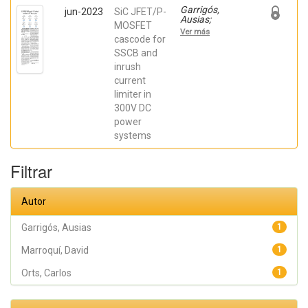
Garrigós,
jun-2023
SiC JFET/P-
Ausias;
MOSFET
Marroquí,
Ver más
David; Blanes,
cascode for
Jose M.; Torres,
SSCB and
C.; Orts, Carlos;
inrush
Casado, Pablo;
Orts, Carlos;
current
Casado, Pablo
limiter in
300V DC
power
systems
Filtrar
Autor
Garrigós, Ausias
1
Marroquí, David
1
Orts, Carlos
1