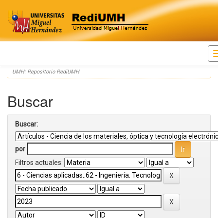
Skip
UMH: Repositorio RediUMH
navigation
Buscar
Buscar:
por
Filtros actuales: