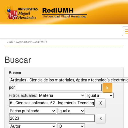
Skip
UMH: Repositorio RediUMH
navigation
Buscar
Buscar:
por
Filtros actuales: