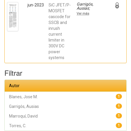
Garrigós,
jun-2023
SiC JFET/P-
Ausias;
MOSFET
Marroquí,
Ver más
David; Blanes,
cascode for
Jose M.; Torres,
SSCB and
C.; Orts, Carlos;
inrush
Casado, Pablo;
Orts, Carlos;
current
Casado, Pablo
limiter in
300V DC
power
systems
Filtrar
Autor
Blanes, Jose M.
1
Garrigós, Ausias
1
Marroquí, David
1
Torres, C.
1