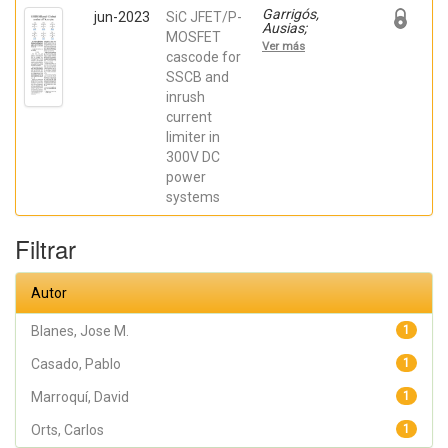
Garrigós,
jun-2023
SiC JFET/P-
Ausias;
MOSFET
Marroquí,
Ver más
David; Blanes,
cascode for
Jose M.; Torres,
SSCB and
C.; Orts, Carlos;
inrush
Casado, Pablo;
Orts, Carlos;
current
Casado, Pablo
limiter in
300V DC
power
systems
Filtrar
Autor
Blanes, Jose M.
1
Casado, Pablo
1
Marroquí, David
1
Orts, Carlos
1