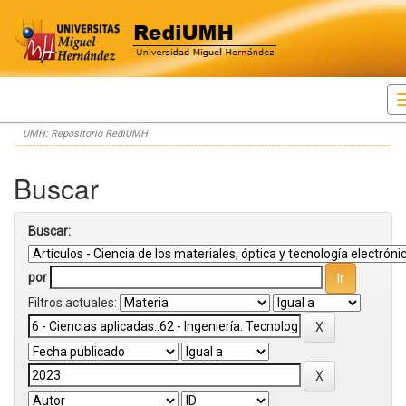
Skip
UMH: Repositorio RediUMH
navigation
Buscar
Buscar:
por
Filtros actuales: