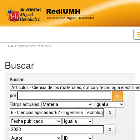
Skip
UMH: Repositorio RediUMH
navigation
Buscar
Buscar:
por
Filtros actuales: