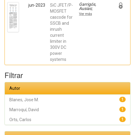
Garrigós,
jun-2023
SiC JFET/P-
Ausias;
MOSFET
Marroquí,
Ver más
David; Blanes,
cascode for
Jose M.; Torres,
SSCB and
C.; Orts, Carlos;
inrush
Casado, Pablo;
Orts, Carlos;
current
Casado, Pablo
limiter in
300V DC
power
systems
Filtrar
Autor
Blanes, Jose M.
1
Marroquí, David
1
Orts, Carlos
1