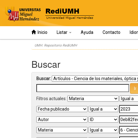
Inicio
Listar
Ayuda
Contacto
Idi
Skip
UMH: Repositorio RediUMH
navigation
Buscar
Buscar:
Filtros actuales: