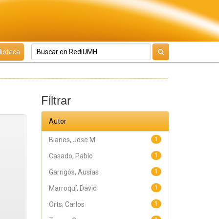
lioteca
Filtrar
Autor
Blanes, Jose M.
1
Casado, Pablo
1
Garrigós, Ausias
1
Marroquí, David
1
Orts, Carlos
1