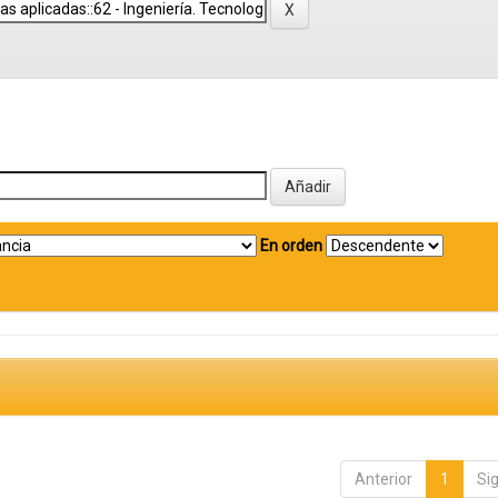
En orden
Anterior
1
Si