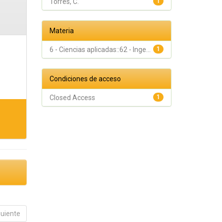
Torres, C.
1
Materia
6 - Ciencias aplicadas::62 - Inge...
1
Condiciones de acceso
Closed Access
1
guiente