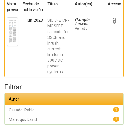
Vista
Fecha de
Título
Autor(es)
Acceso
previa
publicación
Garrigós,
jun-2023
SiC JFET/P-
Ausias;
MOSFET
Marroquí,
Ver más
David; Blanes,
cascode for
Jose M.; Torres,
SSCB and
C.; Orts, Carlos;
inrush
Casado, Pablo;
Orts, Carlos;
current
Casado, Pablo
limiter in
300V DC
power
systems
Filtrar
Autor
Casado, Pablo
1
Marroquí, David
1