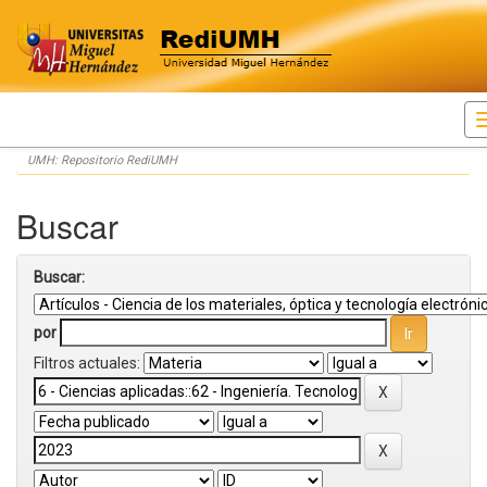
Skip
UMH: Repositorio RediUMH
navigation
Buscar
Buscar:
por
Filtros actuales: