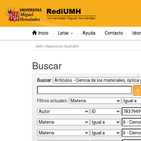
Inicio
Listar
Ayuda
Contacto
Idi
Skip
UMH: Repositorio RediUMH
navigation
Buscar
Buscar:
Filtros actuales: