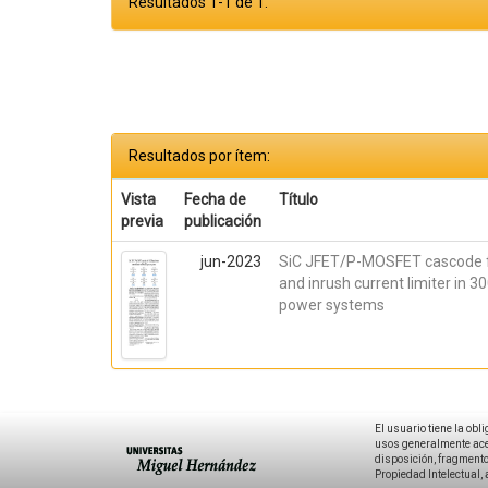
Resultados 1-1 de 1.
Resultados por ítem:
Vista
Fecha de
Título
previa
publicación
jun-2023
SiC JFET/P-MOSFET cascode 
and inrush current limiter in 
power systems
El usuario tiene la obl
usos generalmente acep
disposición, fragmentos
Propiedad Intelectual, 