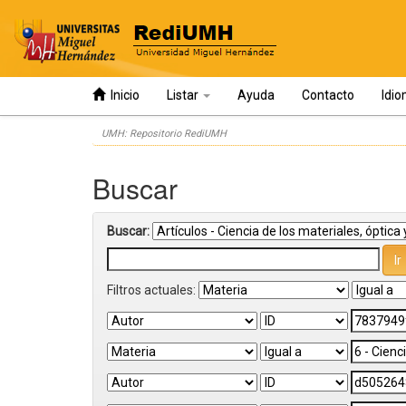
Inicio
Listar
Ayuda
Contacto
Idi
Skip
UMH: Repositorio RediUMH
navigation
Buscar
Buscar:
Filtros actuales: