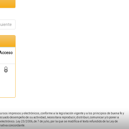
guiente
Acceso
ecursos impresos y electrónicos, conforme a la legislación vigente y a los principios de buena fe y
decuado desempeño de su actividad, necesitara reproducir, distribuir, comunicar y/o poner a
ectrónico. Ley 23/2006, de 7 de julio, por la que se modifica el texto refundido de la Ley de
rmativa concordante.