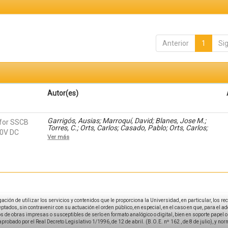
Anterior
1
Si
Autor(es)
Garrigós, Ausias; Marroquí, David; Blanes, Jose M.;
for SSCB
Torres, C.; Orts, Carlos; Casado, Pablo; Orts, Carlos;
300V DC
Casado, Pablo
Ver más
igación de utilizar los servicios y contenidos que le proporciona la Universidad, en particular, los r
tados, sin contravenir con su actuación el orden público, en especial, en el caso en que, para el a
 de obras impresas o susceptibles de serlo en formato analógico o digital, bien en soporte papel o el
aprobado por el Real Decreto Legislativo 1/1996, de 12 de abril. (B.O.E. nº 162 , de 8 de julio), y no