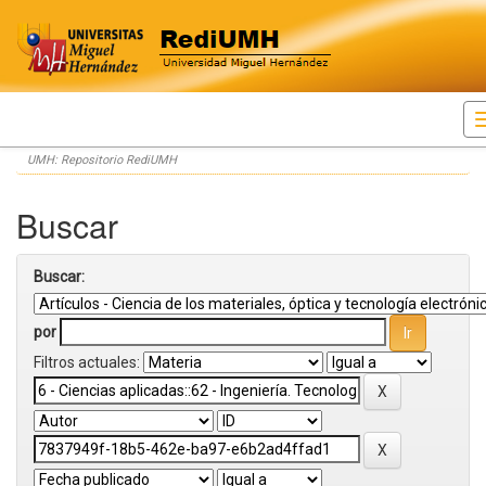
Skip
UMH: Repositorio RediUMH
navigation
Buscar
Buscar:
por
Filtros actuales: