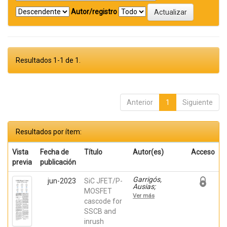
Autor/registro
Resultados 1-1 de 1.
Anterior
1
Siguiente
Resultados por ítem:
Vista
Fecha de
Título
Autor(es)
Acceso
previa
publicación
Garrigós,
jun-2023
SiC JFET/P-
Ausias;
MOSFET
Marroquí,
Ver más
David; Blanes,
cascode for
Jose M.; Torres,
SSCB and
C.; Orts, Carlos;
inrush
Casado, Pablo;