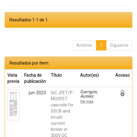
Resultados 1-1 de 1.
Anterior
1
Siguiente
Resultados por ítem:
Vista
Fecha de
Título
Autor(es)
Acceso
previa
publicación
Garrigós,
jun-2023
SiC JFET/P-
Ausias;
MOSFET
Marroquí,
Ver más
David; Blanes,
cascode for
Jose M.; Torres,
SSCB and
C.; Orts, Carlos;
inrush
Casado, Pablo;
Orts, Carlos;
current
Casado, Pablo
limiter in
300V DC