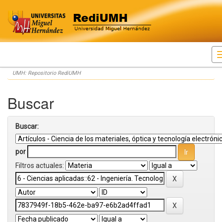
Skip
UMH: Repositorio RediUMH
navigation
Buscar
Buscar:
por
Filtros actuales: