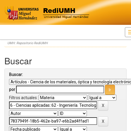
Skip
UMH: Repositorio RediUMH
navigation
Buscar
Buscar:
por
Filtros actuales: