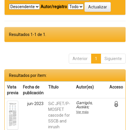
Autor/registro
Resultados 1-1 de 1.
Anterior
1
Siguiente
Resultados por ítem:
Vista
Fecha de
Título
Autor(es)
Acceso
previa
publicación
Garrigós,
jun-2023
SiC JFET/P-
Ausias;
MOSFET
Marroquí,
Ver más
David; Blanes,
cascode for
Jose M.; Torres,
SSCB and
C.; Orts, Carlos;
inrush
Casado, Pablo;