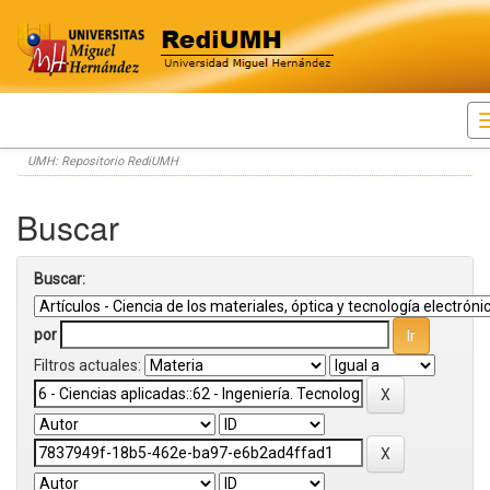
Skip
UMH: Repositorio RediUMH
navigation
Buscar
Buscar:
por
Filtros actuales: