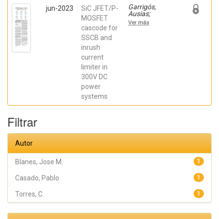
Garrigós,
jun-2023
SiC JFET/P-
Ausias;
MOSFET
Marroquí,
Ver más
David; Blanes,
cascode for
Jose M.; Torres,
SSCB and
C.; Orts, Carlos;
inrush
Casado, Pablo;
Orts, Carlos;
current
Casado, Pablo
limiter in
300V DC
power
systems
Filtrar
Autor
Blanes, Jose M.
1
Casado, Pablo
1
Torres, C.
1