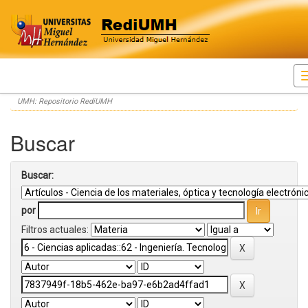
Skip
UMH: Repositorio RediUMH
navigation
Buscar
Buscar:
por
Filtros actuales: