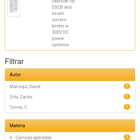
David; Blanes,
cascode for
Jose M.; Torres,
SSCB and
C.; Orts, Carlos;
inrush
Casado, Pablo;
Orts, Carlos;
current
Casado, Pablo
limiter in
300V DC
power
systems
Filtrar
Autor
Marroquí, David
1
Orts, Carlos
1
Torres, C.
1
Materia
6 - Ciencias aplicadas
1