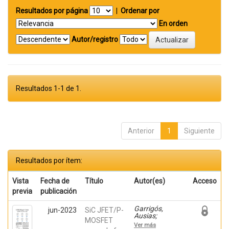
Resultados por página
|
Ordenar por
En orden
Autor/registro
Resultados 1-1 de 1.
Anterior
1
Siguiente
Resultados por ítem:
Vista
Fecha de
Título
Autor(es)
Acceso
previa
publicación
Garrigós,
jun-2023
SiC JFET/P-
Ausias;
MOSFET
Marroquí,
Ver más