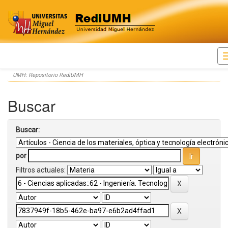
Skip
UMH: Repositorio RediUMH
navigation
Buscar
Buscar:
por
Filtros actuales: