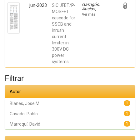
Garrigós,
jun-2023
SiC JFET/P-
Ausias;
MOSFET
Marroquí,
Ver más
David; Blanes,
cascode for
Jose M.; Torres,
SSCB and
C.; Orts, Carlos;
inrush
Casado, Pablo;
Orts, Carlos;
current
Casado, Pablo
limiter in
300V DC
power
systems
Filtrar
Autor
Blanes, Jose M.
1
Casado, Pablo
1
Marroquí, David
1