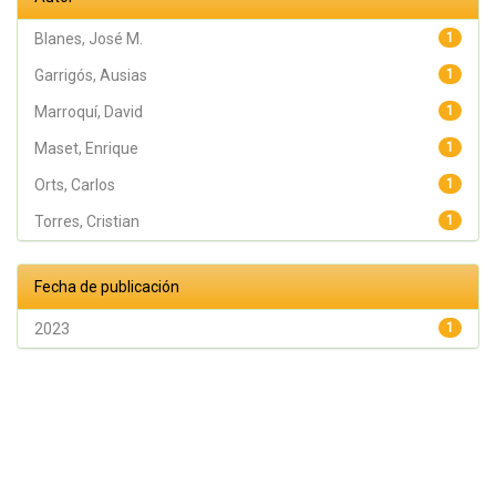
Blanes, José M.
1
Garrigós, Ausias
1
Marroquí, David
1
Maset, Enrique
1
Orts, Carlos
1
Torres, Cristian
1
Fecha de publicación
2023
1