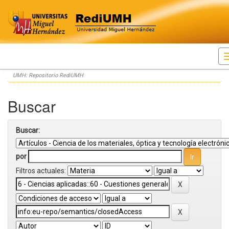
Skip
UMH: Repositorio RediUMH
navigation
Buscar
Buscar:
por
Filtros actuales: