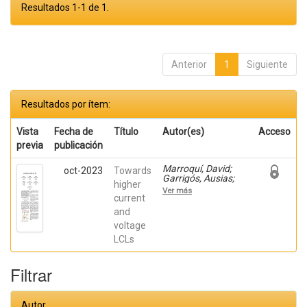
Resultados 1-1 de 1.
Anterior
1
Siguiente
Resultados por ítem:
Vista
Fecha de
Título
Autor(es)
Acceso
previa
publicación
Marroquí, David;
oct-2023
Towards
Garrigós, Ausias;
higher
Blanes, José M.;
Ver más
Maset, Enrique;
current
Orts, Carlos; Torres,
and
Cristian; Casado,
voltage
Pablo
LCLs
Filtrar
Autor