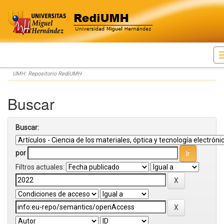
Skip
UMH: Repositorio RediUMH
navigation
Buscar
Buscar:
por
Filtros actuales: