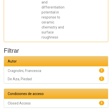
David;
and
Meseguer
differentiation
Olmo, Luis;
Cragnolini,
potential in
Francesca
response to
ceramic
chemistry and
surface
roughness
Filtrar
Autor
Cragnolini, Francesca
1
De Aza, Piedad
1
Condiciones de acceso
Closed Access
1