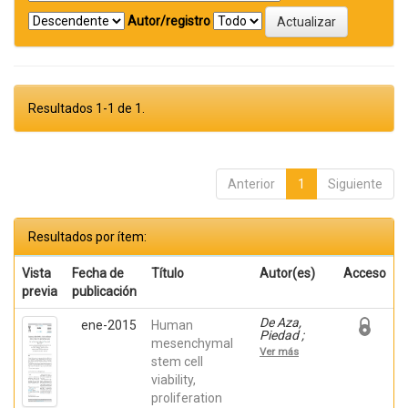
Autor/registro
Resultados 1-1 de 1.
Anterior
1
Siguiente
Resultados por ítem:
Vista
Fecha de
Título
Autor(es)
Acceso
previa
publicación
De Aza,
ene-2015
Human
Piedad ;
mesenchymal
Mazón
Ver más
Canales,
stem cell
Patricia;
viability,
García
proliferation
Bernal,