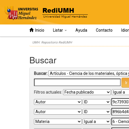
Inicio
Listar
Ayuda
Contacto
Idi
Skip
UMH: Repositorio RediUMH
navigation
Buscar
Buscar:
Filtros actuales: