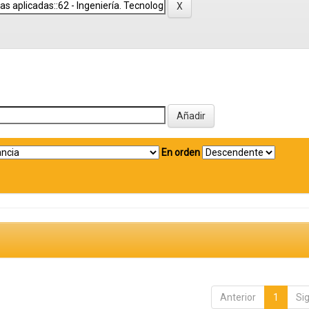
En orden
Anterior
1
Si