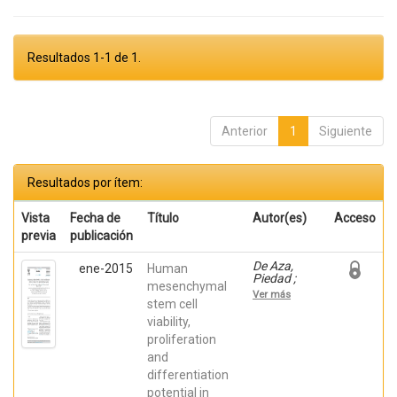
Resultados 1-1 de 1.
Anterior
1
Siguiente
Resultados por ítem:
Vista
Fecha de
Título
Autor(es)
Acceso
previa
publicación
De Aza,
ene-2015
Human
Piedad ;
mesenchymal
Mazón
Ver más
Canales,
stem cell
Patricia;
viability,
García
proliferation
Bernal,
David;
and
Meseguer
differentiation
Olmo, Luis;
Cragnolini,
potential in