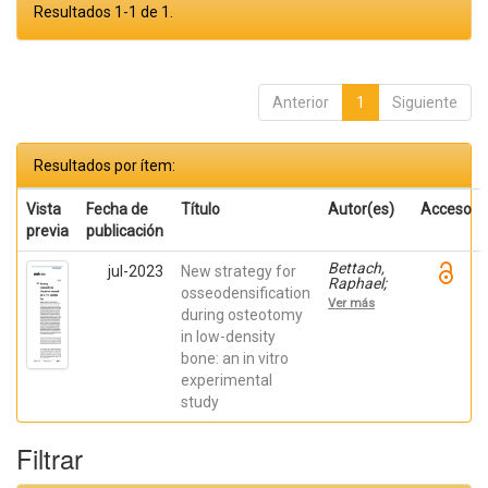
Resultados 1-1 de 1.
Anterior
1
Siguiente
Resultados por ítem:
Vista
Fecha de
Título
Autor(es)
Acceso
previa
publicación
Bettach,
jul-2023
New strategy for
Raphael;
osseodensification
Boukhris,
Ver más
Gilles; De
during osteotomy
Aza,
in low-density
Piedad ; da
bone: an in vitro
Costa,
Eleani
experimental
Maria;
study
SCARANO,
Antonio;
Oliveira
Filtrar
Fernandes,
Gustavo
Vicentis;