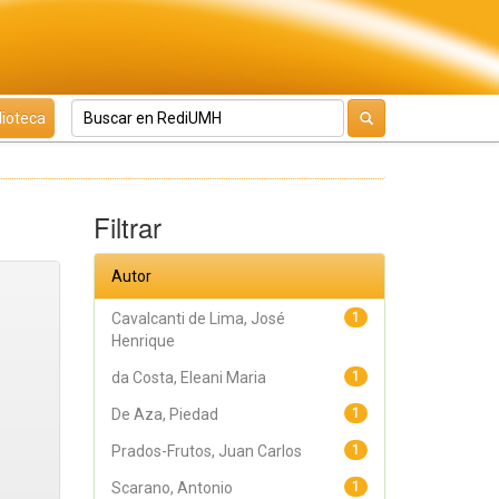
lioteca
Filtrar
Autor
Cavalcanti de Lima, José
1
Henrique
da Costa, Eleani Maria
1
De Aza, Piedad
1
Prados-Frutos, Juan Carlos
1
Scarano, Antonio
1