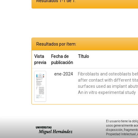
Resultados 1-1 de 1.
Resultados por ítem:
Vista
Fecha de
Título
previa
publicación
ene-2024
Fibroblasts and osteoblasts be
after contact with different ti
surfaces used as implant abut
An in vitro experimental study
El usuario tiene la obl
usos generalmente acep
disposición, fragmentos
Propiedad Intelectual, 