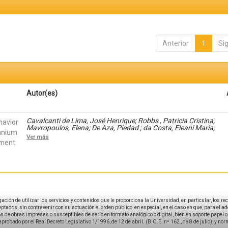
Anterior
1
Si
Autor(es)
Cavalcanti de Lima, José Henrique; Robbs , Patricia Cristina;
havior
Mavropoulos, Elena; De Aza, Piedad ; da Costa, Eleani Maria;
tanium
SCARANO, Antonio; Prados Frutos, Juan Carlos; Oliveira
Ver más
Fernandes, Gustavo Vicentis; Gehrke, Sergio Alexandre
ment:
igación de utilizar los servicios y contenidos que le proporciona la Universidad, en particular, los r
tados, sin contravenir con su actuación el orden público, en especial, en el caso en que, para el a
 de obras impresas o susceptibles de serlo en formato analógico o digital, bien en soporte papel o el
aprobado por el Real Decreto Legislativo 1/1996, de 12 de abril. (B.O.E. nº 162 , de 8 de julio), y no