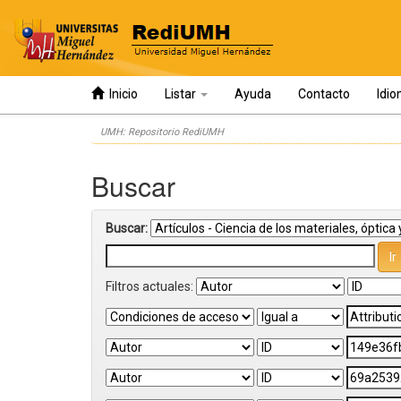
Inicio
Listar
Ayuda
Contacto
Idi
Skip
UMH: Repositorio RediUMH
navigation
Buscar
Buscar:
Filtros actuales: