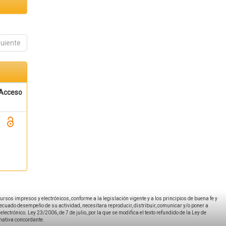
guiente
Acceso
ecursos impresos y electrónicos, conforme a la legislación vigente y a los principios de buena fe y
decuado desempeño de su actividad, necesitara reproducir, distribuir, comunicar y/o poner a
ectrónico. Ley 23/2006, de 7 de julio, por la que se modifica el texto refundido de la Ley de
rmativa concordante.