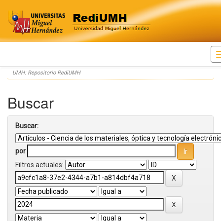
Skip
UMH: Repositorio RediUMH
navigation
Buscar
Buscar:
por
Filtros actuales: