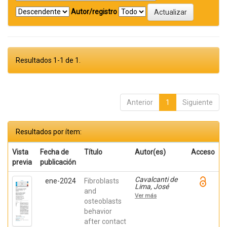
Autor/registro
Resultados 1-1 de 1.
Anterior
1
Siguiente
Resultados por ítem:
Vista
Fecha de
Título
Autor(es)
Acceso
previa
publicación
Cavalcanti de
ene-2024
Fibroblasts
Lima, José
and
Henrique;
Ver más
Robbs ,
osteoblasts
Patricia
behavior
Cristina;
after contact
Mavropoulos,