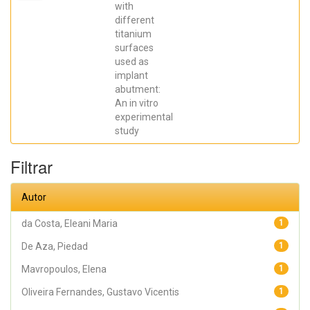
Elena; De Aza,
with
Piedad ; da
different
Costa, Eleani
Maria;
titanium
SCARANO,
surfaces
Antonio;
Prados Frutos,
used as
Juan Carlos;
implant
Oliveira
abutment:
Fernandes,
Gustavo
An in vitro
Vicentis;
experimental
Gehrke, Sergio
Alexandre
study
Filtrar
Autor
da Costa, Eleani Maria
1
De Aza, Piedad
1
Mavropoulos, Elena
1
Oliveira Fernandes, Gustavo Vicentis
1