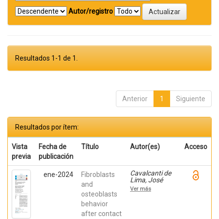
Autor/registro
Resultados 1-1 de 1.
Anterior
1
Siguiente
Resultados por ítem:
Vista
Fecha de
Título
Autor(es)
Acceso
previa
publicación
Cavalcanti de
ene-2024
Fibroblasts
Lima, José
and
Henrique;
Ver más
Robbs ,
osteoblasts
Patricia
behavior
Cristina;
after contact
Mavropoulos,