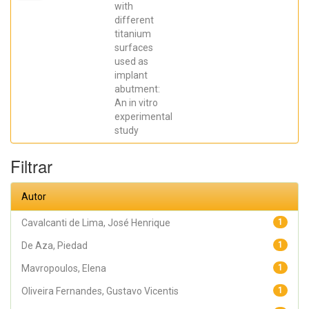
Elena; De Aza,
with
Piedad ; da
different
Costa, Eleani
Maria;
titanium
SCARANO,
surfaces
Antonio;
Prados Frutos,
used as
Juan Carlos;
implant
Oliveira
abutment:
Fernandes,
Gustavo
An in vitro
Vicentis;
experimental
Gehrke, Sergio
Alexandre
study
Filtrar
Autor
Cavalcanti de Lima, José Henrique
1
De Aza, Piedad
1
Mavropoulos, Elena
1
Oliveira Fernandes, Gustavo Vicentis
1