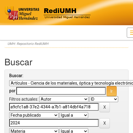
Skip
UMH: Repositorio RediUMH
navigation
Buscar
Buscar:
por
Filtros actuales: