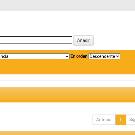
En orden
Anterior
1
Si