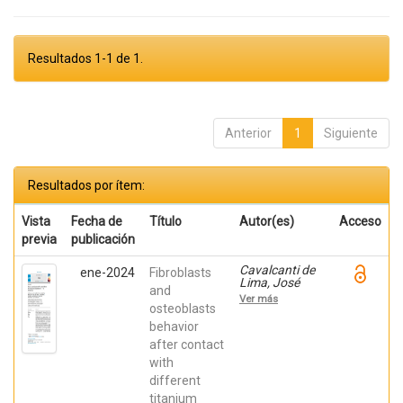
Resultados 1-1 de 1.
Anterior
1
Siguiente
Resultados por ítem:
Vista
Fecha de
Título
Autor(es)
Acceso
previa
publicación
Cavalcanti de
ene-2024
Fibroblasts
Lima, José
and
Henrique;
Ver más
Robbs ,
osteoblasts
Patricia
behavior
Cristina;
after contact
Mavropoulos,
Elena; De Aza,
with
Piedad ; da
different
Costa, Eleani
Maria;
titanium