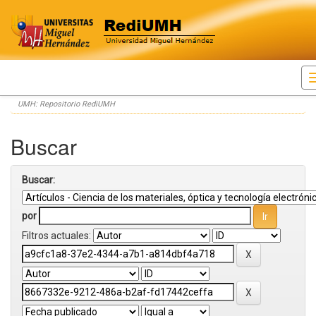
Skip
UMH: Repositorio RediUMH
navigation
Buscar
Buscar:
por
Filtros actuales: