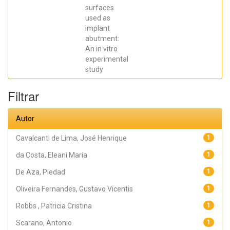
SCARANO,
surfaces
Antonio;
Prados Frutos,
used as
Juan Carlos;
implant
Oliveira
abutment:
Fernandes,
Gustavo
An in vitro
Vicentis;
experimental
Gehrke, Sergio
Alexandre
study
Filtrar
Autor
Cavalcanti de Lima, José Henrique
1
da Costa, Eleani Maria
1
De Aza, Piedad
1
Oliveira Fernandes, Gustavo Vicentis
1
Robbs , Patricia Cristina
1
Scarano, Antonio
1