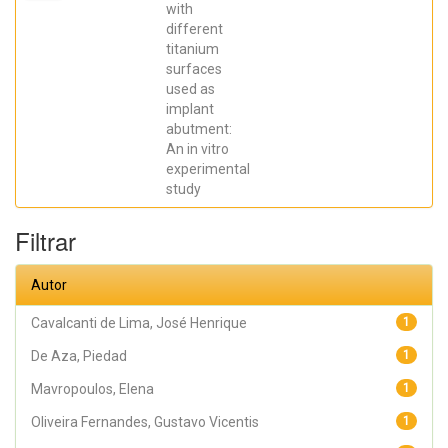
Elena; De Aza,
with
Piedad ; da
different
Costa, Eleani
Maria;
titanium
SCARANO,
surfaces
Antonio;
Prados Frutos,
used as
Juan Carlos;
implant
Oliveira
abutment:
Fernandes,
Gustavo
An in vitro
Vicentis;
experimental
Gehrke, Sergio
Alexandre
study
Filtrar
Autor
Cavalcanti de Lima, José Henrique
1
De Aza, Piedad
1
Mavropoulos, Elena
1
Oliveira Fernandes, Gustavo Vicentis
1