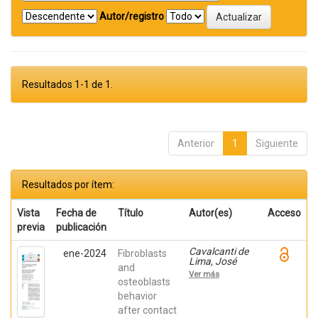
Autor/registro
Resultados 1-1 de 1.
Anterior
1
Siguiente
Resultados por ítem:
Vista
Fecha de
Título
Autor(es)
Acceso
previa
publicación
Cavalcanti de
ene-2024
Fibroblasts
Lima, José
and
Henrique;
Ver más
Robbs ,
osteoblasts
Patricia
behavior
Cristina;
after contact
Mavropoulos,